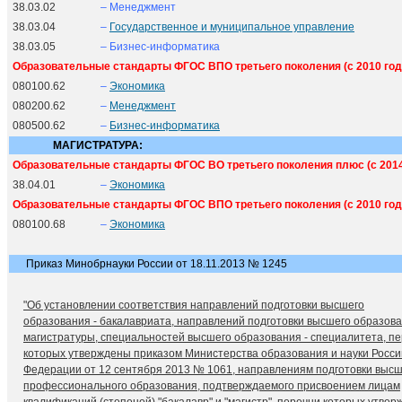
38.03.02
– Менеджмент
38.03.04
–
Государственное и муниципальное управление
38.03.05
– Бизнес-информатика
Образовательные стандарты ФГОС ВПО третьего поколения (с 2010 год
080100.62
–
Экономика
080200.62
–
Менеджмент
080500.62
–
Бизнес-информатика
МАГИСТРАТУРА:
Образовательные стандарты ФГОС ВО третьего поколения плюс (с 2014
38.04.01
–
Экономика
Образовательные стандарты ФГОС ВПО третьего поколения (с 2010 год
080100.68
–
Экономика
Приказ Минобрнауки России от 18.11.2013 № 1245
"Об установлении соответствия направлений подготовки высшего
образования - бакалавриата, направлений подготовки высшего образова
магистратуры, специальностей высшего образования - специалитета, п
которых утверждены приказом Министерства образования и науки Росси
Федерации от 12 сентября 2013 № 1061, направлениям подготовки высш
профессионального образования, подтверждаемого присвоением лицам
квалификаций (степеней) "бакалавр" и "магистр", перечни которых утве