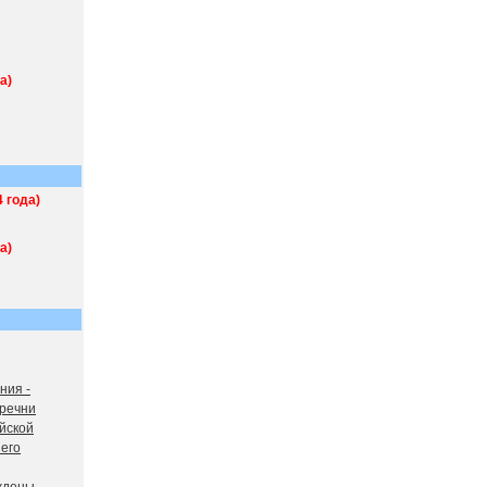
а)
 года)
а)
ния -
еречни
йской
его
рждены