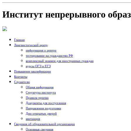
Институт непрерывного обра
Главная
Лингвистический центр
информация о центре
тестирование на гражданство РФ
комплексный экзамен для иностранных граждан
курсы ОГЭ и ЕГЭ
Повышение квалификации
Контакты
Слушателю
Общая информация
Структура института
Правила приема
Документы для поступления
Направления подготовки
Дни открытых дверей
квитанция
Сведения об образовательной организации
Основные сведения