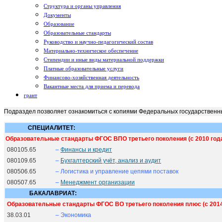
Структура и органы управления
Документы
Образование
Образовательные стандарты
Руководство и научно-педагогический состав
Материально-техническое обеспечение
Стипендии и иные виды материальной поддержки
Платные образовательные услуги
Финансово-хозяйственная деятельность
Вакантные места для приема и перевода
грант
Подраздел позволяет ознакомиться с копиями
Федеральных государственн
СПЕЦИАЛИТЕТ:
Образовательные стандарты ФГОС ВПО третьего поколения (с 2010 года)
080105.65
–
Финансы и кредит
080109.65
–
Бухгалтерский учёт, анализ и аудит
080506.65
– Логистика и управление цепями поставок
080507.65
–
Менеджмент организации
БАКАЛАВРИАТ:
Образовательные стандарты ФГОС ВО третьего поколения плюс (с 2014
38.03.01
– Экономика